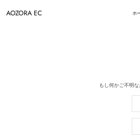
AOZORA EC
ホ
Skip
to
content
もし何かご不明な