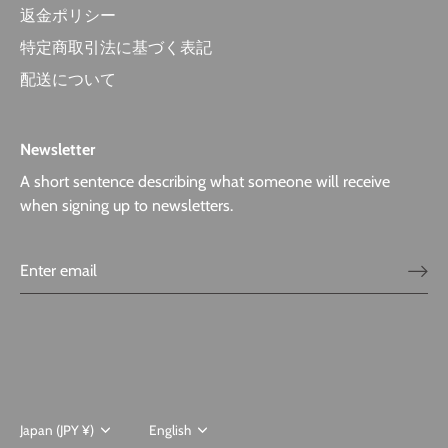
返金ポリシー
特定商取引法に基づく表記
配送について
Newsletter
A short sentence describing what someone will receive
when signing up to newsletters.
Currency
Japan (JPY ¥)
Language
English