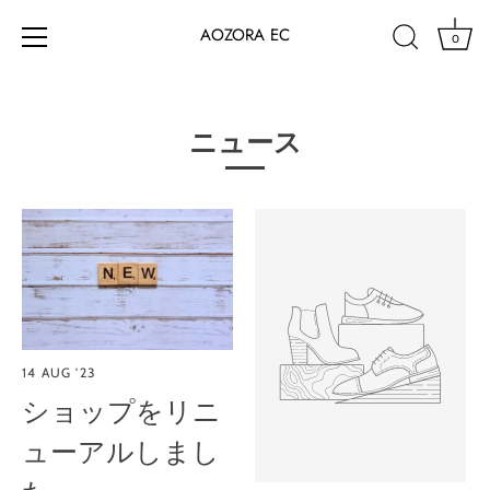
AOZORA EC
0
Skip
to
content
ニュース
14 AUG '23
ショップをリニ
ューアルしまし